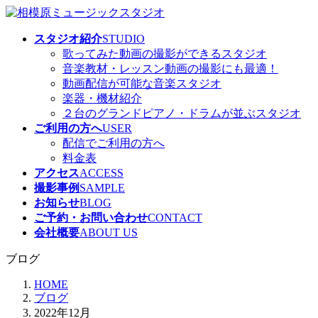
コ
ナ
ン
ビ
スタジオ紹介
STUDIO
テ
ゲ
歌ってみた動画の撮影ができるスタジオ
ン
ー
音楽教材・レッスン動画の撮影にも最適！
ツ
シ
動画配信が可能な音楽スタジオ
へ
ョ
楽器・機材紹介
ス
ン
２台のグランドピアノ・ドラムが並ぶスタジオ
キ
に
ご利用の方へ
USER
ッ
移
配信でご利用の方へ
プ
動
料金表
アクセス
ACCESS
撮影事例
SAMPLE
お知らせ
BLOG
ご予約・お問い合わせ
CONTACT
会社概要
ABOUT US
ブログ
HOME
ブログ
2022年12月